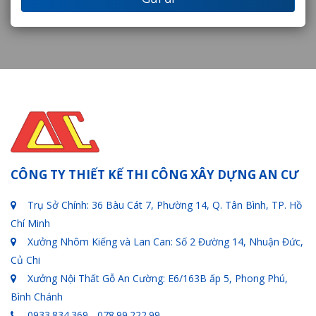
CÔNG TY THIẾT KẾ THI CÔNG XÂY DỰNG AN CƯ
Trụ Sở Chính: 36 Bàu Cát 7, Phường 14, Q. Tân Bình, TP. Hồ
Chí Minh
Xưởng Nhôm Kiếng và Lan Can: Số 2 Đường 14, Nhuận Đức,
Củ Chi
Xưởng Nội Thất Gỗ An Cường: E6/163B ấp 5, Phong Phú,
Bình Chánh
0933.834.369 - 078.99.222.99