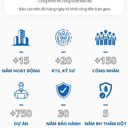
- Công trình thi công vượt tiến độ
- Báo cáo tiến độ hàng ngày từ khởi công đến bàn giao.
+15
+20
+150
NĂM HOẠT ĐỘNG
KTS, KỸ SƯ
CÔNG NHÂN
+750
30
5
DỰ ÁN
NĂM BẢO HÀNH
NĂM BH THẤM DỘT