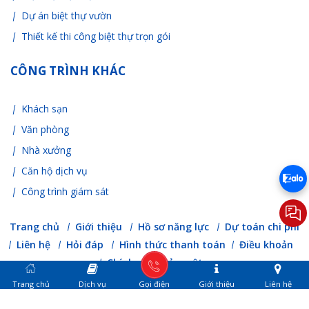
Dự án biệt thự vườn
Thiết kế thi công biệt thự trọn gói
CÔNG TRÌNH KHÁC
Khách sạn
Văn phòng
Nhà xưởng
Căn hộ dịch vụ
Công trình giám sát
Trang chủ
Giới thiệu
Hồ sơ năng lực
Dự toán chi phí
Liên hệ
Hỏi đáp
Hình thức thanh toán
Điều khoản
Chính sách bảo mật
Trang chủ
Dịch vụ
Gọi điện
Giới thiệu
Liên hệ
Công ty TNHH Đầu tư Phát triển nhà An Cư