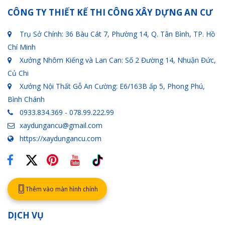
CÔNG TY THIẾT KẾ THI CÔNG XÂY DỰNG AN CƯ
Trụ Sở Chính: 36 Bàu Cát 7, Phường 14, Q. Tân Bình, TP. Hồ
Chí Minh
Xưởng Nhôm Kiếng và Lan Can: Số 2 Đường 14, Nhuận Đức,
Củ Chi
Xưởng Nội Thất Gỗ An Cường: E6/163B ấp 5, Phong Phú,
Bình Chánh
0933.834.369 - 078.99.222.99
xaydungancu@gmail.com
https://xaydungancu.com
Thêm vào màn hình chính
DỊCH VỤ