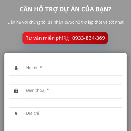
CẦN HỖ TRỢ DỰ ÁN CỦA BẠN?
Liên hệ với chúng tôi để nhận được hỗ trợ kịp thời và tốt nhất
Tư vấn miễn phí
0933-834-369
Họ tên *
Điện thoại *
Địa chỉ