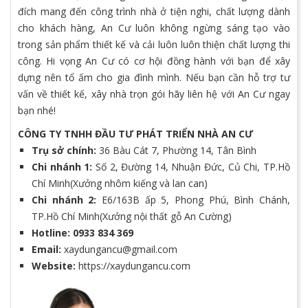
đích mang đến công trình nhà ở tiện nghi, chất lượng dành
cho khách hàng, An Cư luôn không ngừng sáng tạo vào
trong sản phẩm thiết kế và cải luôn luôn thiện chất lượng thi
công. Hi vọng An Cư có cơ hội đồng hành với bạn để xây
dựng nên tổ ấm cho gia đình mình. Nếu bạn cần hỗ trợ tư
vấn về thiết kế, xây nhà trọn gói hãy liên hệ với An Cư ngay
bạn nhé!
CÔNG TY TNHH ĐẦU TƯ PHÁT TRIỂN NHÀ AN CƯ
Trụ sở chính:
36 Bàu Cát 7, Phường 14, Tân Bình
Chi nhánh 1:
Số 2, Đường 14, Nhuận Đức, Củ Chi, TP.Hồ
Chí Minh(Xưởng nhôm kiếng và lan can)
Chi nhánh 2:
E6/163B ấp 5, Phong Phú, Bình Chánh,
TP.Hồ Chí Minh(Xưởng nội thất gỗ An Cường)
Hotline:
0933 834 369
Email:
xaydungancu@gmail.com
Website:
https://xaydungancu.com