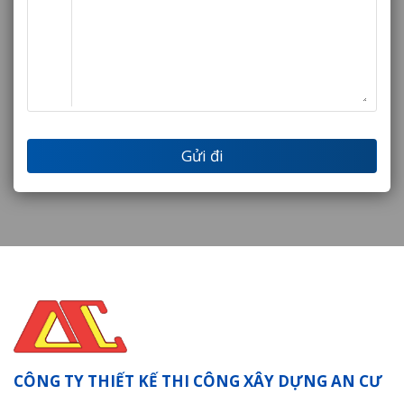
CÔNG TY THIẾT KẾ THI CÔNG XÂY DỰNG AN CƯ