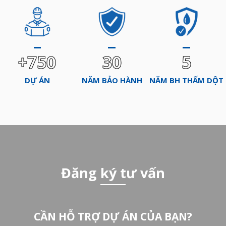
+750
30
5
DỰ ÁN
NĂM BẢO HÀNH
NĂM BH THẤM DỘT
Đăng ký tư vấn
CẦN HỖ TRỢ DỰ ÁN CỦA BẠN?