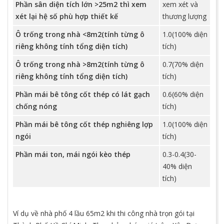
Phần sân diện tích lớn >25m2 thì xem
xem xét và
xét lại hệ số phù hợp thiết kế
thương lượng
Ô trống trong nhà <8m2(tính từng ô
1.0(100% diện
riêng không tính tổng diện tích)
tích)
Ô trống trong nhà >8m2(tính từng ô
0.7(70% diện
riêng không tính tổng diện tích)
tích)
Phần mái bê tông cốt thép có lát gạch
0.6(60% diện
chống nóng
tích)
Phần mái bê tông cốt thép nghiêng lợp
1.0(100% diện
ngói
tích)
Phần mái ton, mái ngói kèo thép
0.3-0.4(30-
40% diện
tích)
Ví dụ về nhà phố 4 lầu 65m2 khi thi công nhà trọn gói tại