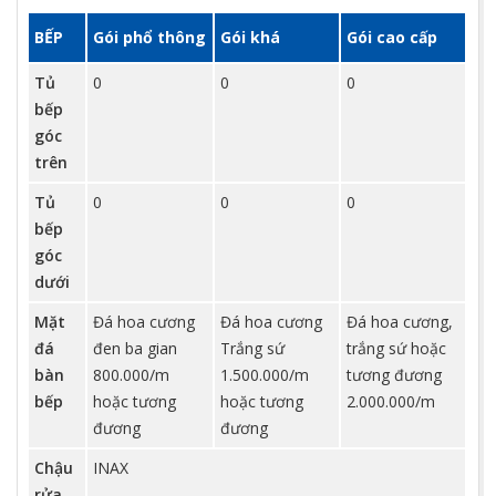
BẾP
Gói phổ thông
Gói khá
Gói cao cấp
Tủ
0
0
0
bếp
góc
trên
Tủ
0
0
0
bếp
góc
dưới
Mặt
Đá hoa cương
Đá hoa cương
Đá hoa cương,
đá
đen ba gian
Trắng sứ
trắng sứ hoặc
bàn
800.000/m
1.500.000/m
tương đương
bếp
hoặc tương
hoặc tương
2.000.000/m
đương
đương
Chậu
INAX
rửa