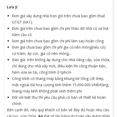
Lưu ý:
Đơn giá xây dựng nhà trọn gói trên chưa bao gồm thuế
GTGT (VAT).
Đơn giá trên chưa bao gồm chi phí tháo dỡ nhà cũ và hút
hầm cầu cũ
Đơn giá trên chưa bao gồm chi phí làm sau hoàn công
Đơn giá chưa bao gồm chi phí gia cố nền móng(nếu có):
cừ tràm, ép cọc, gia cố nền móng,…
Báo giá trên không áp dụng cho nhà nâng cấp, sửa chữa,
chỉ dùng cho nhà xây mới, điều kiện thi công thuận tiện,
hẻm vừa xe tải, công trình ở tphcm
Công trình có thang máy bằng khung bê tông cốt thép,
mặt ngoài đá hoa cương tính thêm 15.000.000 VNĐ/tầng,
thang máy kính không phát sinh thêm phí
Đối với biệt thự thì yêu cầu phải có bản vẽ thiết kế hoàn
chỉnh.
Bên cạnh đó, nếu quý khách có bản vẽ đầy đủ hoặc nhu cầu
cải tạo, sửa chữa,
An Cư
sẽ lập bảng dự toán xây dựng phần