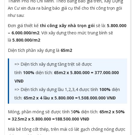
Thành Phố Hồ Chí Minh. Theo bảng báo giá trên, Xây Dựng
An Cư xin đưa ra bảng báo giá cụ thể cho thi công trọn gói
như sau:
Đơn giá thiết kế
thi công xây nhà trọn gói
sẽ là:
5.800.000
– 6.000.000/m2
. Với xây dựng theo mức trung bình sẽ
là
5.800.000/m2
Diện tích phần xây dựng là
65m2
=> Diện tích xây dựng tầng trệt sẽ được
tính
100%
diện tích:
65m2 x 5.800.000 =
377.000.000
VNĐ
=> Diện tích xây dựng lầu 1,2,3,4 được tính
100%
diện
tích:
65m2 x 4 lầu x 5.800.000 =1.508.000.000 VNĐ
Móng, phần móng sẽ được tính 5
0%
diện tích:
65m2 x 50%
= 32.5m2 x 5.800.000 =188.500.000 VNĐ
Mái bê tông cốt thép, trên mái có lát gạch chống nóng được