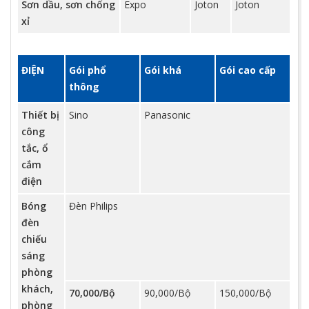
Sơn dầu, sơn chống
Expo
Joton
Joton
xỉ
ĐIỆN
Gói phổ
Gói khá
Gói cao cấp
thông
Thiết bị
Sino
Panasonic
công
tắc, ổ
cắm
điện
Bóng
Đèn Philips
đèn
chiếu
sáng
phòng
khách,
70,000/Bộ
90,000/Bộ
150,000/Bộ
phòng