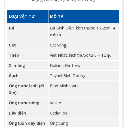
LOẠI VẬT TƯ
MÔ TẢ
Đá
Đá Bình Điền, kích thước 1 x 2cm, 4
x 6cm.
Cát
Cát vàng.
Thép
Việt Nhật, kích thước từ 6 – 12 φ.
Xi măng
Holcim, Hà Tiên.
Gạch
Tuynel Bình Dương.
Ống nước lạnh (đi
Bình Minh loại I.
âm)
Ống nước nóng
Vesbo.
Dây điện
Cadivi loại I.
Ống luồn dây điện
Ống cứng.