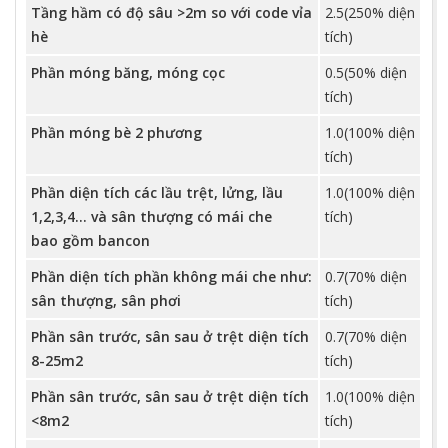
Tầng hầm có độ sâu >2m so với code vỉa
2.5(250% diện
hè
tích)
Phần móng băng, móng cọc
0.5(50% diện
tích)
Phần móng bè 2 phương
1.0(100% diện
tích)
Phần diện tích các lầu trệt, lửng, lầu
1.0(100% diện
1,2,3,4... và sân thượng có mái che
tích)
bao gồm bancon
Phần diện tích phần không mái che như:
0.7(70% diện
sân thượng, sân phơi
tích)
Phần sân trước, sân sau ở trệt diện tích
0.7(70% diện
8-25m2
tích)
Phần sân trước, sân sau ở trệt diện tích
1.0(100% diện
<8m2
tích)