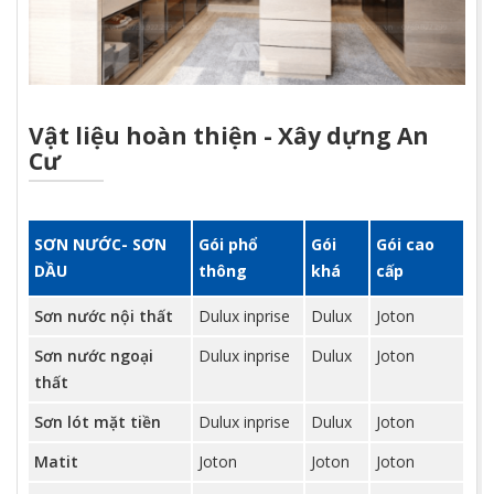
Vật liệu hoàn thiện - Xây dựng An
Cư
SƠN NƯỚC- SƠN
Gói phổ
Gói
Gói cao
DẦU
thông
khá
cấp
Sơn nước nội thất
Dulux inprise
Dulux
Joton
Sơn nước ngoại
Dulux inprise
Dulux
Joton
thất
Sơn lót mặt tiền
Dulux inprise
Dulux
Joton
Matit
Joton
Joton
Joton