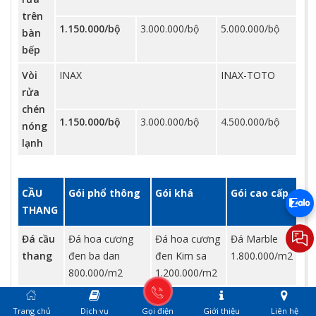
trên
1.150.000/bộ
3.000.000/bộ
5.000.000/bộ
bàn
bếp
Vòi
INAX
INAX-TOTO
rửa
chén
1.150.000/bộ
3.000.000/bộ
4.500.000/bộ
nóng
lạnh
CẦU
Gói phổ thông
Gói khá
Gói cao cấp
THANG
Đá cầu
Đá hoa cương
Đá hoa cương
Đá Marble
thang
đen ba dan
đen Kim sa
1.800.000/m2
800.000/m2
1.200.000/m2
Tay vịn
Gỗ sồi 6x6cm
Căm xe 6x6cm 500.000/md
Trang chủ
Dịch vụ
Gọi điện
Giới thiệu
Liên hệ
cầu
350.000/md
Gõ đỏ 700.000/md