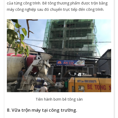
Công tác thi công cốt thép
7. Bê tông có thể là loại trộn máy hoặc thương
phẩm tùy vào điều kiện thi công cụ thể.
Bê tông trộn máy là bê tông được trộn trực tiếp trong quá
trình thi công xây nhà phần thô bằng các máy trộn bê tông.
Bê tông thương phẩm hay còn được gọi là bê tông tươi
được trộn sẵn bằng các hỗn hợp xi măng, cát, nước, phụ gia
theo tỷ lệ thích hợp để đáp ứng những như cầu riêng biệt
của từng công trình. Bê tông thương phẩm được trộn bằng
máy công nghiệp sau đó chuyển trực tiếp đến công trình.