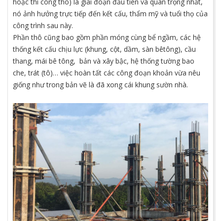
hoặc thi công thô) là giai đoạn đầu tiên và quan trọng nhất,
nó ảnh hưởng trực tiếp đến kết cấu, thẩm mỹ và tuổi thọ của
công trình sau này.
Phần thô cũng bao gồm phần móng cùng bể ngầm, các hệ
thống kết cấu chịu lực (khung, cột, dầm, sàn bêtông), cầu
thang, mái bê tông, bản và xây bậc, hệ thống tường bao
che, trát (tô)… việc hoàn tất các công đoạn khoản vừa nêu
giống như trong bản vẽ là đã xong cái khung sườn nhà.