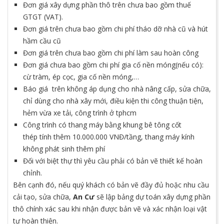
Đơn giá xây dựng phần thô trên chưa bao gồm thuế
GTGT (VAT).
Đơn giá trên chưa bao gồm chi phí tháo dỡ nhà cũ và hút
hầm cầu cũ
Đơn giá trên chưa bao gồm chi phí làm sau hoàn công
Đơn giá chưa bao gồm chi phí gia cố nền móng(nếu có):
cừ tràm, ép cọc, gia cố nền móng,…
Báo giá trên không áp dụng cho nhà nâng cấp, sửa chữa,
chỉ dùng cho nhà xây mới, điều kiện thi công thuận tiện,
hẻm vừa xe tải, công trình ở tphcm
Công trình có thang máy bằng khung bê tông cốt
thép tính thêm 10.000.000 VNĐ/tầng, thang máy kính
không phát sinh thêm phí
Đối với biệt thự thì yêu cầu phải có bản vẽ thiết kế hoàn
chỉnh.
Bên cạnh đó, nếu quý khách có bản vẽ đầy đủ hoặc nhu cầu
cải tạo, sửa chữa,
An Cư
sẽ lập bảng dự toán xây dựng phần
thô chính xác sau khi nhận được bản vẽ và xác nhận loại vật
tư hoàn thiện.