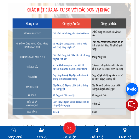
Điểm khác biệt của An Cư so với các
đơn vị thi công xây dựng phần thô
So với các đơn vị khác đang hoạt động trên thị trường,
chúng tôi sở hữu nhiều ưu điểm nổi trội về kinh nghiệm, uy
tín, báo
giá xây dựng phần thô
cũng như chất lượng và
tiến độ hoàn thiện công trình. Đặc biệt, đối với các hạng mục
thi công phần thô, Xây Dựng An Cư luôn áp dụng các biện
pháp mới nhằm nâng cao hiệu quả và đảm bảo độ bền chắc
tuyệt đối cho công trình.
Trang chủ
Dịch vụ
Gọi điện
Giới thiệu
Liên hệ