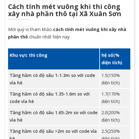
Cách tính mét vuông khi thi công
xây nhà phần thô tại Xã Xuân Sơn
Mời quý vị tham khảo
cách tính mét vuông khi xây nhà
phần thô
chuẩn nhất hiện nay:
Khu vực thi công
hệ số(%
diện tích)
Tầng hầm có độ sâu 1-1.3m so với code
1.5(150%
vỉa hè
diện tích)
Tầng hầm có độ sâu 1.35-1.6m so với
1.7(170%
code vỉa hè
diện tích)
Tầng hầm có độ sâu 1.65-2m so với code
2.0(200%
vỉa hè
diện tích)
Tầng hầm có độ sâu >2m so với code vỉa
2.5(250%
hè
diện tích)