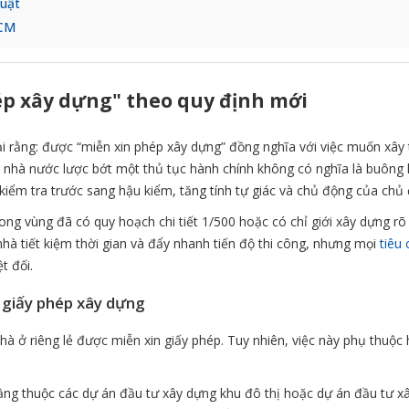
luật
HCM
ép xây dựng" theo quy định mới
i rằng: được “miễn xin phép xây dựng” đồng nghĩa với việc muốn xây
n nhà nước lược bớt một thủ tục hành chính không có nghĩa là buông 
kiểm tra trước sang hậu kiểm, tăng tính tự giác và chủ động của chủ 
ng vùng đã có quy hoạch chi tiết 1/500 hoặc có chỉ giới xây dựng rõ
hà tiết kiệm thời gian và đẩy nhanh tiến độ thi công, nhưng mọi
tiêu
t đối.
 giấy phép xây dựng
hà ở riêng lẻ được miễn xin giấy phép. Tuy nhiên, việc này phụ thuộc
ầng thuộc các dự án đầu tư xây dựng khu đô thị hoặc dự án đầu tư x