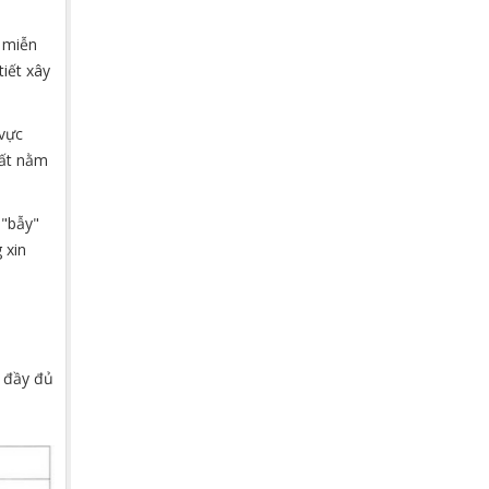
n miễn
iết xây
 vực
đất nằm
 "bẫy"
 xin
g đầy đủ