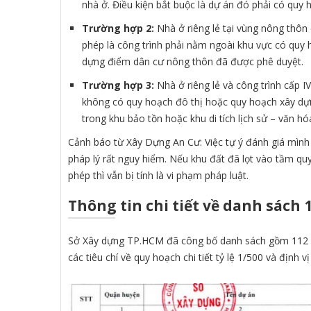
nhà ở. Điều kiện bắt buộc là dự án đó phải có quy
Trường hợp 2:
Nhà ở riêng lẻ tại vùng nông thôn 
phép là công trình phải nằm ngoài khu vực có quy 
dựng điểm dân cư nông thôn đã được phê duyệt.
Trường hợp 3:
Nhà ở riêng lẻ và công trình cấp I
không có quy hoạch đô thị hoặc quy hoạch xây d
trong khu bảo tồn hoặc khu di tích lịch sử – văn hó
Cảnh báo từ Xây Dựng An Cư: Việc tự ý đánh giá mình
pháp lý rất nguy hiểm. Nếu khu đất đã lọt vào tầm qu
phép thì vẫn bị tính là vi phạm pháp luật.
Thông tin chi tiết về danh sách
Sở Xây dựng TP.HCM đã công bố danh sách gồm 112
các tiêu chí về quy hoạch chi tiết tỷ lệ 1/500 và định vị