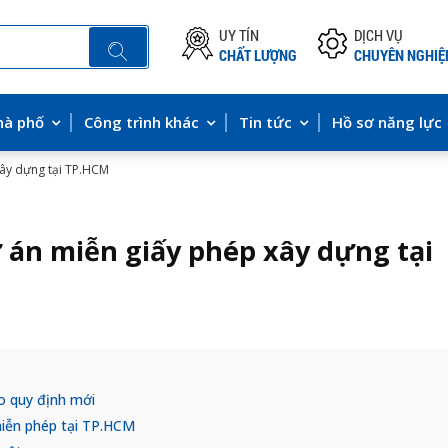
UY TÍN
DỊCH VỤ
CHẤT LƯỢNG
CHUYÊN NGHIỆ
hà phố
Công trình khác
Tin tức
Hồ sơ năng lực
xây dựng tại TP.HCM
 án miễn giấy phép xây dựng tại
o quy định mới
miễn phép tại TP.HCM