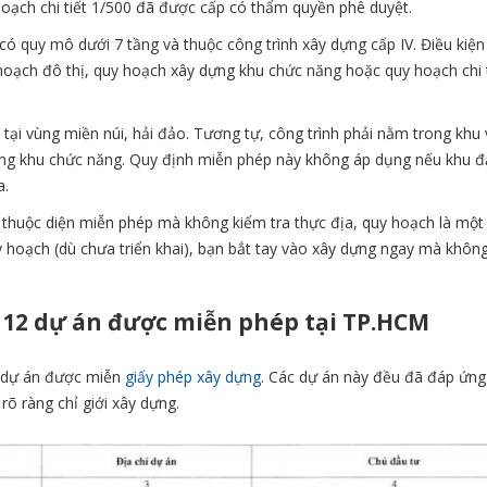
 hoạch chi tiết 1/500 đã được cấp có thẩm quyền phê duyệt.
có quy mô dưới 7 tầng và thuộc công trình xây dựng cấp IV. Điều kiệ
hoạch đô thị, quy hoạch xây dựng khu chức năng hoặc quy hoạch chi t
V tại vùng miền núi, hải đảo. Tương tự, công trình phải nằm trong khu
ựng khu chức năng. Quy định miễn phép này không áp dụng nếu khu 
a.
 thuộc diện miễn phép mà không kiểm tra thực địa, quy hoạch là một
y hoạch (dù chưa triển khai), bạn bắt tay vào xây dựng ngay mà không
 112 dự án được miễn phép tại TP.HCM
 dự án được miễn
giấy phép xây dựng
. Các dự án này đều đã đáp ứn
 rõ ràng chỉ giới xây dựng.