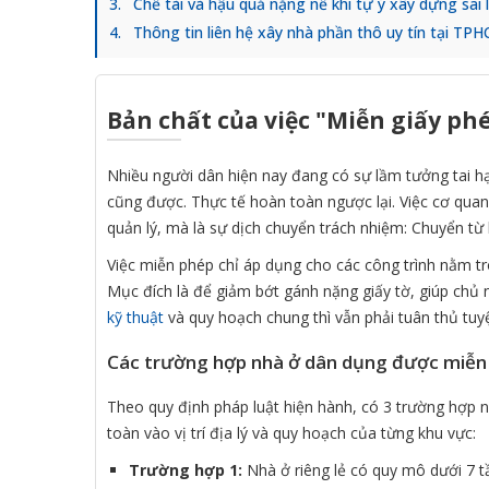
Chế tài và hậu quả nặng nề khi tự ý xây dựng sai 
Thông tin liên hệ xây nhà phần thô uy tín tại TP
Bản chất của việc "Miễn giấy ph
Nhiều người dân hiện nay đang có sự lầm tưởng tai hạ
cũng được. Thực tế hoàn toàn ngược lại. Việc cơ qua
quản lý, mà là sự dịch chuyển trách nhiệm: Chuyển từ 
Việc miễn phép chỉ áp dụng cho các công trình nằm tro
Mục đích là để giảm bớt gánh nặng giấy tờ, giúp chủ n
kỹ thuật
và quy hoạch chung thì vẫn phải tuân thủ tuyệ
Các trường hợp nhà ở dân dụng được miễn
Theo quy định pháp luật hiện hành, có 3 trường hợp n
toàn vào vị trí địa lý và quy hoạch của từng khu vực:
Trường hợp 1:
Nhà ở riêng lẻ có quy mô dưới 7 t