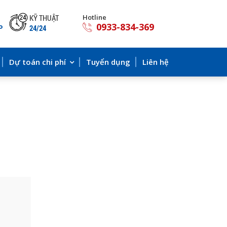
KỸ THUẬT
Hotline
0933-834-369
P
24/24
Dự toán chi phí
Tuyển dụng
Liên hệ