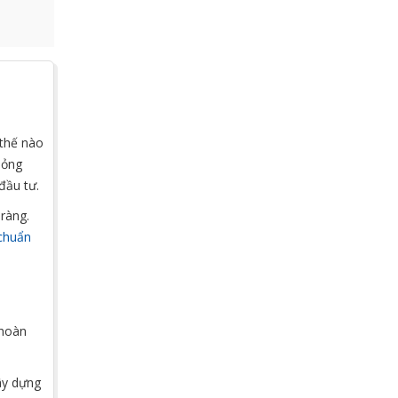
 thế nào
lỏng
đầu tư.
 ràng.
 chuẩn
 hoàn
ây dựng