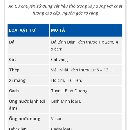
An Cư chuyên sử dụng vật liệu thô trong xây dựng với chất
lượng cao cấp, nguồn gốc rõ ràng
LOẠI VẬT TƯ
MÔ TẢ
Đá
Đá Bình Điền, kích thước 1 x 2cm, 4
x 6cm.
Cát
Cát vàng.
Thép
Việt Nhật, kích thước từ 6 – 12 φ.
Xi măng
Holcim, Hà Tiên.
Gạch
Tuynel Bình Dương.
Ống nước lạnh (đi
Bình Minh loại I.
âm)
Ống nước nóng
Vesbo.
Dây điện
Cadivi loại I.