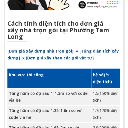
Cách tính diện tích cho đơn giá
xây nhà trọn gói tại Phường Tam
Long
[Đơn g
iá xây dựng nhà trọn gói
]
=
[
Tổng diện tích xây
dựng
]
x
[
Đơn giá xây theo các gói vật tư
]
Khu vực thi công
hệ số(%
diện tích)
Tầng hầm có độ sâu 1-1.3m so với code
1.5(150% diện
vỉa hè
tích)
Tầng hầm có độ sâu 1.35-1.6m so với
1.7(170% diện
code vỉa hè
tích)
Tầng hầm có độ sâu 1.65-2m so với
2.0(200% diện