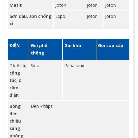
Matit
Joton
Joton
Joton
Sơn dầu, sơn chống
Expo
Joton
Joton
xỉ
ĐIỆN
Gói phổ
Gói khá
Gói cao cấp
thông
Thiết bị
Sino
Panasonic
công
tắc, ổ
cắm
điện
Bóng
Đèn Philips
đèn
chiếu
sáng
phòng