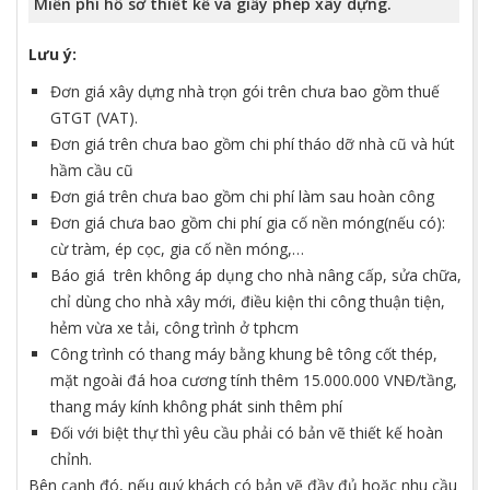
Miễn phí hồ sơ thiết kế và giấy phép xây dựng.
Lưu ý:
Đơn giá xây dựng nhà trọn gói trên chưa bao gồm thuế
GTGT (VAT).
Đơn giá trên chưa bao gồm chi phí tháo dỡ nhà cũ và hút
hầm cầu cũ
Đơn giá trên chưa bao gồm chi phí làm sau hoàn công
Đơn giá chưa bao gồm chi phí gia cố nền móng(nếu có):
cừ tràm, ép cọc, gia cố nền móng,…
Báo giá trên không áp dụng cho nhà nâng cấp, sửa chữa,
chỉ dùng cho nhà xây mới, điều kiện thi công thuận tiện,
hẻm vừa xe tải, công trình ở tphcm
Công trình có thang máy bằng khung bê tông cốt thép,
mặt ngoài đá hoa cương tính thêm 15.000.000 VNĐ/tầng,
thang máy kính không phát sinh thêm phí
Đối với biệt thự thì yêu cầu phải có bản vẽ thiết kế hoàn
chỉnh.
Bên cạnh đó, nếu quý khách có bản vẽ đầy đủ hoặc nhu cầu