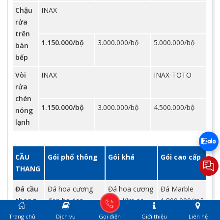
Chậu
INAX
rửa
trên
1.150.000/bộ
3.000.000/bộ
5.000.000/bộ
bàn
bếp
Vòi
INAX
INAX-TOTO
rửa
chén
1.150.000/bộ
3.000.000/bộ
4.500.000/bộ
nóng
lạnh
CẦU
Gói phổ thông
Gói khá
Gói cao cấp
THANG
Đá cầu
Đá hoa cương
Đá hoa cương
Đá Marble
thang
đen ba dan
đen Kim sa
1.800.000/m2
800.000/m2
1.200.000/m2
Trang chủ
Dịch vụ
Gọi điện
Giới thiệu
Liên hệ