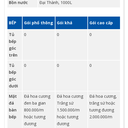
Bồn nước
Đại Thành, 1000L
BẾP
Gói phổ thông
Gói khá
Gói cao cấp
Tủ
0
0
0
bếp
góc
trên
Tủ
0
0
0
bếp
góc
dưới
Mặt
Đá hoa cương
Đá hoa cương
Đá hoa cương,
đá
đen ba gian
Trắng sứ
trắng sứ hoặc
bàn
800.000/m
1.500.000/m
tương đương
bếp
hoặc tương
hoặc tương
2.000.000/m
đương
đương