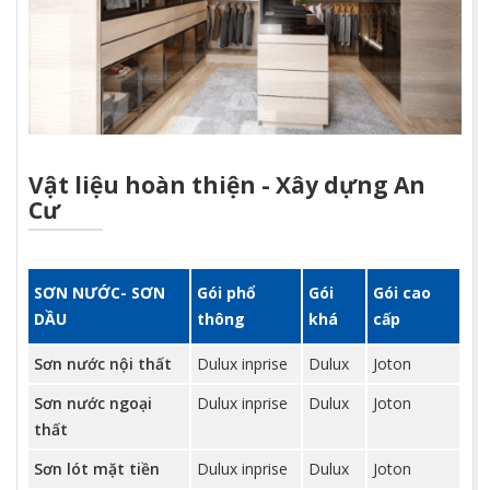
Vật liệu hoàn thiện - Xây dựng An
Cư
SƠN NƯỚC- SƠN
Gói phổ
Gói
Gói cao
DẦU
thông
khá
cấp
Sơn nước nội thất
Dulux inprise
Dulux
Joton
Sơn nước ngoại
Dulux inprise
Dulux
Joton
thất
Sơn lót mặt tiền
Dulux inprise
Dulux
Joton