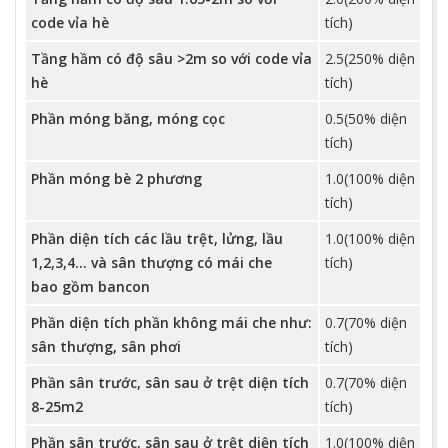
code vỉa hè
tích)
Tầng hầm có độ sâu >2m so với code vỉa
2.5(250% diện
hè
tích)
Phần móng băng, móng cọc
0.5(50% diện
tích)
Phần móng bè 2 phương
1.0(100% diện
tích)
Phần diện tích các lầu trệt, lửng, lầu
1.0(100% diện
1,2,3,4... và sân thượng có mái che
tích)
bao gồm bancon
Phần diện tích phần không mái che như:
0.7(70% diện
sân thượng, sân phơi
tích)
Phần sân trước, sân sau ở trệt diện tích
0.7(70% diện
8-25m2
tích)
Phần sân trước, sân sau ở trệt diện tích
1.0(100% diện