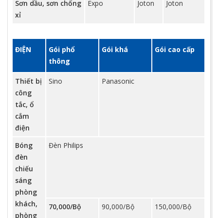
Sơn dầu, sơn chống
Expo
Joton
Joton
xỉ
ĐIỆN
Gói phổ
Gói khá
Gói cao cấp
thông
Thiết bị
Sino
Panasonic
công
tắc, ổ
cắm
điện
Bóng
Đèn Philips
đèn
chiếu
sáng
phòng
khách,
70,000/Bộ
90,000/Bộ
150,000/Bộ
phòng