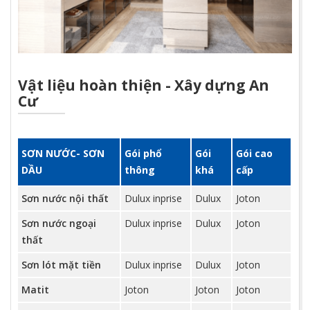
Vật liệu hoàn thiện - Xây dựng An
Cư
SƠN NƯỚC- SƠN
Gói phổ
Gói
Gói cao
DẦU
thông
khá
cấp
Sơn nước nội thất
Dulux inprise
Dulux
Joton
Sơn nước ngoại
Dulux inprise
Dulux
Joton
thất
Sơn lót mặt tiền
Dulux inprise
Dulux
Joton
Matit
Joton
Joton
Joton