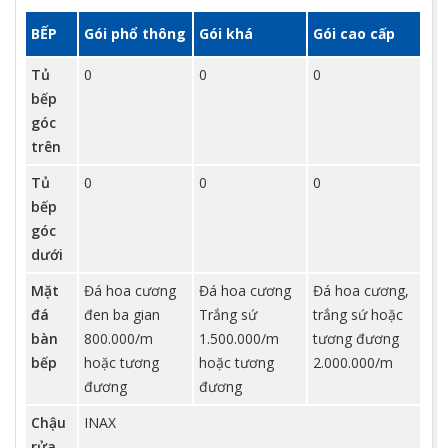
BẾP
Gói phổ thông
Gói khá
Gói cao cấp
Tủ
0
0
0
bếp
góc
trên
Tủ
0
0
0
bếp
góc
dưới
Mặt
Đá hoa cương
Đá hoa cương
Đá hoa cương,
đá
đen ba gian
Trắng sứ
trắng sứ hoặc
bàn
800.000/m
1.500.000/m
tương đương
bếp
hoặc tương
hoặc tương
2.000.000/m
đương
đương
Chậu
INAX
rửa