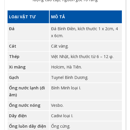
LOẠI VẬT TƯ
MÔ TẢ
Đá
Đá Bình Điền, kích thước 1 x 2cm, 4
x 6cm.
Cát
Cát vàng.
Thép
Việt Nhật, kích thước từ 6 – 12 φ.
Xi măng
Holcim, Hà Tiên.
Gạch
Tuynel Bình Dương.
Ống nước lạnh (đi
Bình Minh loại I.
âm)
Ống nước nóng
Vesbo.
Dây điện
Cadivi loại I.
Ống luồn dây điện
Ống cứng.