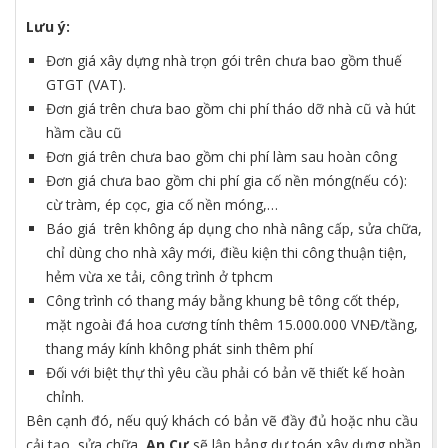
Lưu ý:
Đơn giá xây dựng nhà trọn gói trên chưa bao gồm thuế
GTGT (VAT).
Đơn giá trên chưa bao gồm chi phí tháo dỡ nhà cũ và hút
hầm cầu cũ
Đơn giá trên chưa bao gồm chi phí làm sau hoàn công
Đơn giá chưa bao gồm chi phí gia cố nền móng(nếu có):
cừ tràm, ép cọc, gia cố nền móng,…
Báo giá trên không áp dụng cho nhà nâng cấp, sửa chữa,
chỉ dùng cho nhà xây mới, điều kiện thi công thuận tiện,
hẻm vừa xe tải, công trình ở tphcm
Công trình có thang máy bằng khung bê tông cốt thép,
mặt ngoài đá hoa cương tính thêm 15.000.000 VNĐ/tầng,
thang máy kính không phát sinh thêm phí
Đối với biệt thự thì yêu cầu phải có bản vẽ thiết kế hoàn
chỉnh.
Bên cạnh đó, nếu quý khách có bản vẽ đầy đủ hoặc nhu cầu
cải tạo, sửa chữa,
An Cư
sẽ lập bảng dự toán xây dựng phần