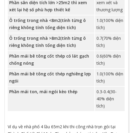
Phần sân diện tích lớn >25m2 thì xem
xem xét và
xét lại hệ số phù hợp thiết kế
thương lượng
Ô trống trong nhà <8m2(tính từng ô
1.0(100% diện
riêng không tính tổng diện tích)
tích)
Ô trống trong nhà >8m2(tính từng ô
0.7(70% diện
riêng không tính tổng diện tích)
tích)
Phần mái bê tông cốt thép có lát gạch
0.6(60% diện
chống nóng
tích)
Phần mái bê tông cốt thép nghiêng lợp
1.0(100% diện
ngói
tích)
Phần mái ton, mái ngói kèo thép
0.3-0.4(30-
40% diện
tích)
Ví dụ về nhà phố 4 lầu 65m2 khi thi công nhà trọn gói tại