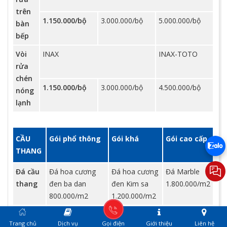
trên
1.150.000/bộ
3.000.000/bộ
5.000.000/bộ
bàn
bếp
Vòi
INAX
INAX-TOTO
rửa
chén
1.150.000/bộ
3.000.000/bộ
4.500.000/bộ
nóng
lạnh
CẦU
Gói phổ thông
Gói khá
Gói cao cấp
THANG
Đá cầu
Đá hoa cương
Đá hoa cương
Đá Marble
thang
đen ba dan
đen Kim sa
1.800.000/m2
800.000/m2
1.200.000/m2
Tay vịn
Gỗ sồi 6x6cm
Căm xe 6x6cm 500.000/md
Trang chủ
Dịch vụ
Gọi điện
Giới thiệu
Liên hệ
cầu
350.000/md
Gõ đỏ 700.000/md