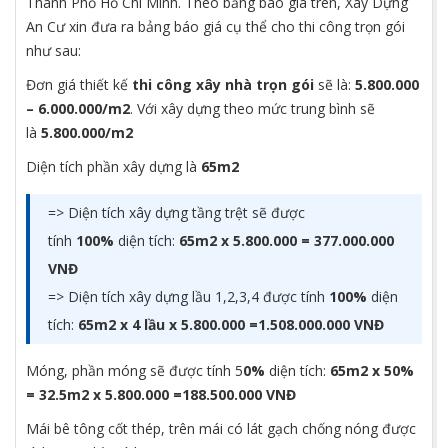
Thành Phố Hồ Chí Minh. Theo bảng báo giá trên, Xây Dựng
An Cư xin đưa ra bảng báo giá cụ thể cho thi công trọn gói
như sau:
Đơn giá thiết kế
thi công xây nhà trọn gói
sẽ là:
5.800.000
– 6.000.000/m2
. Với xây dựng theo mức trung bình sẽ
là
5.800.000/m2
Diện tích phần xây dựng là
65m2
=> Diện tích xây dựng tầng trệt sẽ được
tính
100%
diện tích:
65m2 x 5.800.000 =
377.000.000
VNĐ
=> Diện tích xây dựng lầu 1,2,3,4 được tính
100%
diện
tích:
65m2 x 4 lầu x 5.800.000 =1.508.000.000 VNĐ
Móng, phần móng sẽ được tính 5
0%
diện tích:
65m2 x 50%
= 32.5m2 x 5.800.000 =188.500.000 VNĐ
Mái bê tông cốt thép, trên mái có lát gạch chống nóng được