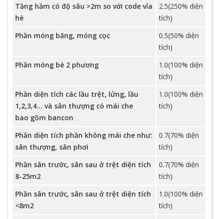
Tầng hầm có độ sâu >2m so với code vỉa
2.5(250% diện
hè
tích)
Phần móng băng, móng cọc
0.5(50% diện
tích)
Phần móng bè 2 phương
1.0(100% diện
tích)
Phần diện tích các lầu trệt, lửng, lầu
1.0(100% diện
1,2,3,4... và sân thượng có mái che
tích)
bao gồm bancon
Phần diện tích phần không mái che như:
0.7(70% diện
sân thượng, sân phơi
tích)
Phần sân trước, sân sau ở trệt diện tích
0.7(70% diện
8-25m2
tích)
Phần sân trước, sân sau ở trệt diện tích
1.0(100% diện
<8m2
tích)