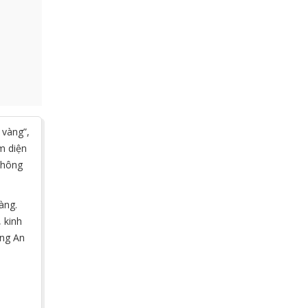
 vàng”,
m diện
 không
àng.
 kinh
ựng An