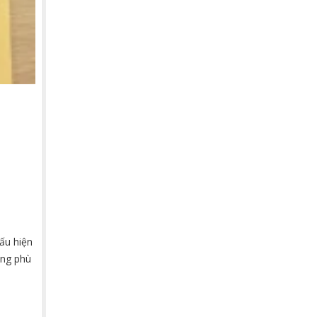
ấu hiện
ầng phù