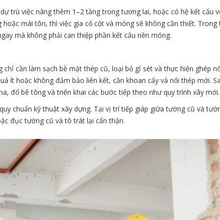
dự trù việc nâng thêm 1–2 tầng trong tương lai, hoặc có hệ kết cấu 
 hoặc mái tôn, thì việc gia cố cột và móng sẽ không cần thiết. Trong
 ngay mà không phải can thiệp phần kết cấu nền móng.
 chỉ cần làm sạch bề mặt thép cũ, loại bỏ gỉ sét và thực hiện ghép nố
uá ít hoặc không đảm bảo liên kết, cần khoan cấy và nối thép mới. Sa
a, đổ bê tông và triển khai các bước tiếp theo như quy trình xây mới.
quy chuẩn kỹ thuật xây dựng. Tại vị trí tiếp giáp giữa tường cũ và tư
c đục tường cũ và tô trát lại cẩn thận.