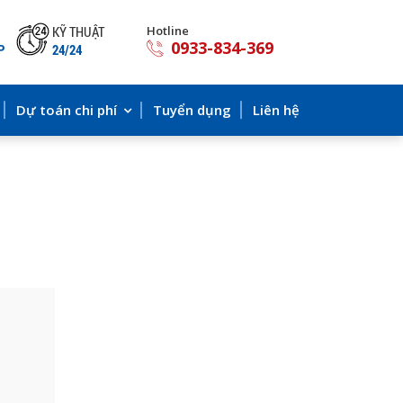
KỸ THUẬT
Hotline
0933-834-369
P
24/24
Dự toán chi phí
Tuyển dụng
Liên hệ