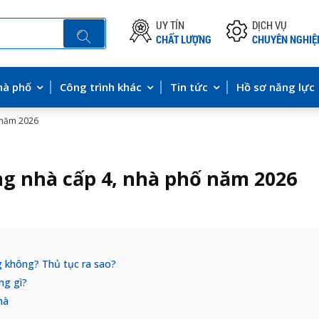
UY TÍN
DỊCH VỤ
CHẤT LƯỢNG
CHUYÊN NGHIỆ
hà phố
Công trình khác
Tin tức
Hồ sơ năng lực
 năm 2026
g nhà cấp 4, nhà phố năm 2026
g không? Thủ tục ra sao?
ng gì?
hà