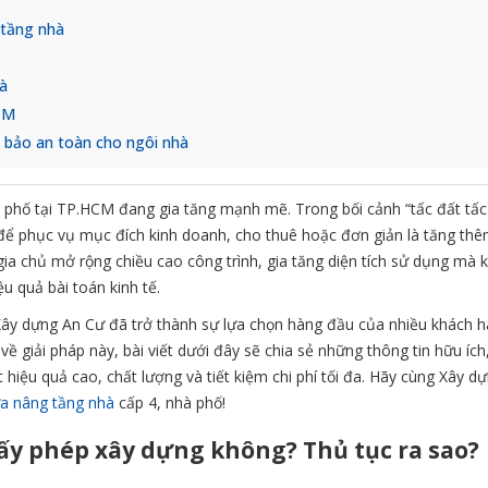
 tầng nhà
hà
HCM
 bảo an toàn cho ngôi nhà
à phố tại TP.HCM đang gia tăng mạnh mẽ. Trong bối cảnh “tấc đất tấc
ể phục vụ mục đích kinh doanh, cho thuê hoặc đơn giản là tăng thê
p gia chủ mở rộng chiều cao công trình, gia tăng diện tích sử dụng mà
ệu quả bài toán kinh tế.
 Xây dựng An Cư đã trở thành sự lựa chọn hàng đầu của nhiều khách h
ề giải pháp này, bài viết dưới đây sẽ chia sẻ những thông tin hữu ích,
t hiệu quả cao, chất lượng và tiết kiệm chi phí tối đa. Hãy cùng Xây d
a nâng tầng nhà
cấp 4, nhà phố!
ấy phép xây dựng không? Thủ tục ra sao?