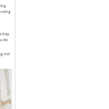
vững
 trường
i thép
u khi
ờng mới