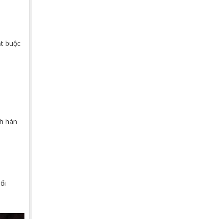
ắt buộc
nh hàn
ối