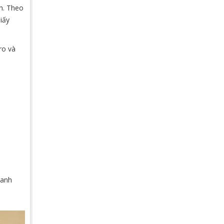
nh. Theo
iấy
ro và
oanh