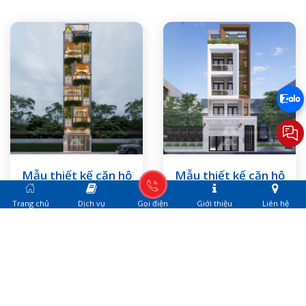
Mẫu thiết kế căn hộ
Mẫu thiết kế căn hộ
cho thuê Quận 8
cho thuê Quận 12
Trang chủ
Dịch vụ
Gọi điện
Giới thiệu
Liên hệ
CHI TIẾT
CHI TIẾT