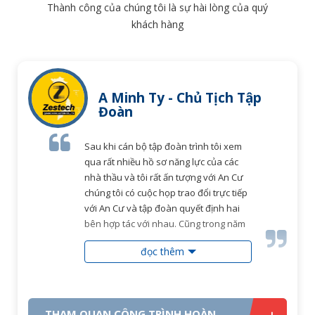
Thành công của chúng tôi là sự hài lòng của quý
khách hàng
Bà Cao Mộng Giao
Lúc chọn An Cư chị có tham khảo rất
nhiều nhà thầu, tuy nhiên sau đó chị
chọn công ty An Cư vì nhiều lý do, mặc
dù lúc này công ty còn non trẻ cả về
kinh nghiệm và tuổi đời của giám đốc,
tuy nhiên sau khi công trình đưa vào
sử dụng thì mới thấy đây là lựa chọn
đọc thêm
đúng đắn của chị
Vào năm 2012 lúc này sau bao nhiêu
công trình chị đã xây với nhiều nhà
thầu đã qua, chưa có nhà thầu nào làm
THAM QUAN CÔNG TRÌNH HOÀN