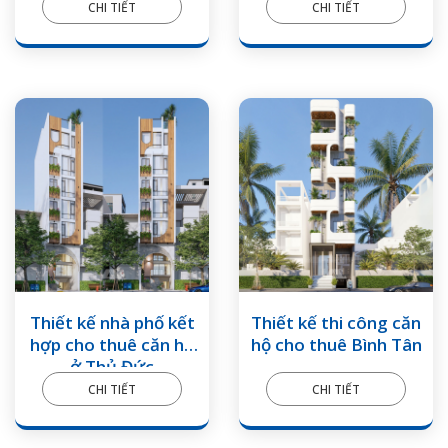
500m2
CHI TIẾT
CHI TIẾT
Thiết kế nhà phố kết
Thiết kế thi công căn
hợp cho thuê căn hộ
hộ cho thuê Bình Tân
ở Thủ Đức
CHI TIẾT
CHI TIẾT